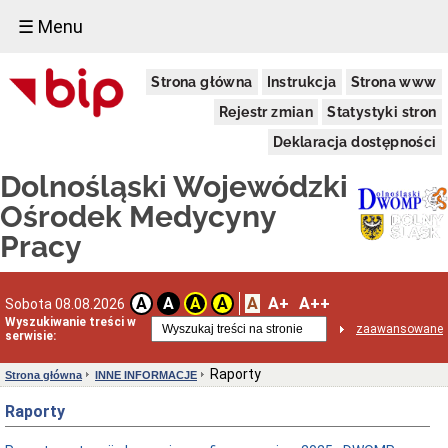
☰ Menu
INFORMACJE
Strona główna
Instrukcja
Strona www
O
DWOMP
Rejestr zmian
Statystyki stron
Dane
adresowe
Deklaracja dostępności
DWOMP
Dolnośląski Wojewódzki
Oddziały
DWOMP
Ośrodek Medycyny
Kierownictwo
Pracy
Statut
Regulamin
organizacyjny
A
A+
A++
DWOMP
A
A
A
A
Sobota 08.08.2026
Wyszukiwanie treści w
Schemat
zaawansowane
serwisie:
organizacyjny
DWOMP
Raporty
Strona główna
INNE INFORMACJE
Majątek
trwały
Raporty
INNE
INFORMACJE