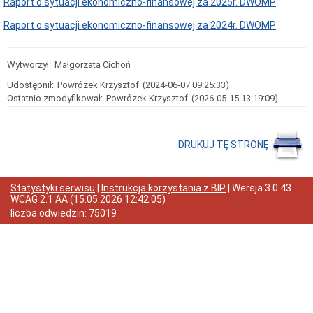
Raport o sytuacji ekonomiczno-finansowej za 2025r. DWOMP
Akty
prawne
Raport o sytuacji ekonomiczno-finansowej za 2024r. DWOMP
Raporty
Rejestry
i
Wytworzył:
Małgorzata Cichoń
ewidencje
Udostępnił:
Powrózek Krzysztof
(2024-06-07 09:25:33)
IOD
Ostatnio zmodyfikował:
Powrózek Krzysztof
(2026-05-15 13:19:09)
Dostępność
Sygnaliści
Informacja
DRUKUJ TĘ STRONĘ
dla
sygnalistów
Procedura
Statystyki serwisu
|
Instrukcja korzystania z BIP
| Wersja
3.0.43
przyjmowania
WCAG 2.1 AA
(
15.05.2026 12:42:05
)
zewnętrznych
liczba odwiedzin:
75019
zgłoszeń
Cenniki
i
opłaty
Cennik
komercyjny
usług
medycznych