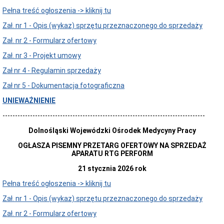
Opłaty
Pełna treść ogłoszenia -> kliknij tu
Cennik
profilaktycznych
Zał. nr 1 - Opis (wykaz) sprzętu przeznaczonego do sprzedaży
usług
medycznych
Zał. nr 2 - Formularz ofertowy
Oferty
Zał. nr 3 - Projekt umowy
pracy
Zał nr 4 - Regulamin sprzedaży
Ogłoszenia
o
Zał nr 5 - Dokumentacja fotograficzna
wolnych
stanowiskach
UNIEWAŻNIENIE
pracy
Archiwum
---------------------------------------------------------------------------------
Konkursy,
Dolnośląski Wojewódzki Ośrodek Medycyny Pracy
Przetargi,
Dialogi
OGŁASZA PISEMNY PRZETARG OFERTOWY NA SPRZEDAŻ
techniczne
APARATU RTG PERFORM
Ogłoszenia
21 stycznia 2026 rok
przetargów
Konkursy
Pełna treść ogłoszenia -> kliknij tu
Zamówienia
Zał. nr 1 - Opis (wykaz) sprzętu przeznaczonego do sprzedaży
publiczne
Zał. nr 2 - Formularz ofertowy
Archiwum