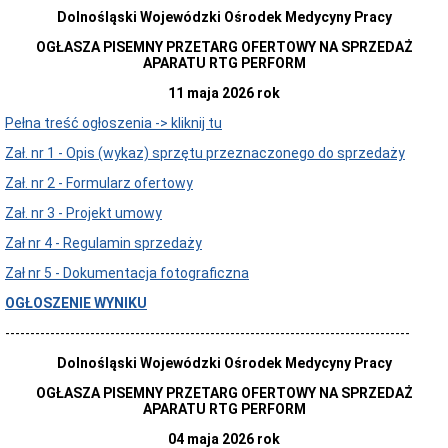
Akty
Dolnośląski Wojewódzki Ośrodek Medycyny Pracy
prawne
OGŁASZA PISEMNY PRZETARG OFERTOWY NA SPRZEDAŻ
Raporty
APARATU RTG PERFORM
Rejestry
i
11 maja 2026 rok
ewidencje
Pełna treść ogłoszenia -> kliknij tu
IOD
Zał. nr 1 - Opis (wykaz) sprzętu przeznaczonego do sprzedaży
Dostępność
Sygnaliści
Zał. nr 2 - Formularz ofertowy
Informacja
Zał. nr 3 - Projekt umowy
dla
sygnalistów
Zał nr 4 - Regulamin sprzedaży
Procedura
Zał nr 5 - Dokumentacja fotograficzna
przyjmowania
zewnętrznych
OGŁOSZENIE WYNIKU
zgłoszeń
Cenniki
---------------------------------------------------------------------------------
i
opłaty
Dolnośląski Wojewódzki Ośrodek Medycyny Pracy
Cennik
OGŁASZA PISEMNY PRZETARG OFERTOWY NA SPRZEDAŻ
komercyjny
APARATU RTG PERFORM
usług
medycznych
04 maja 2026 rok