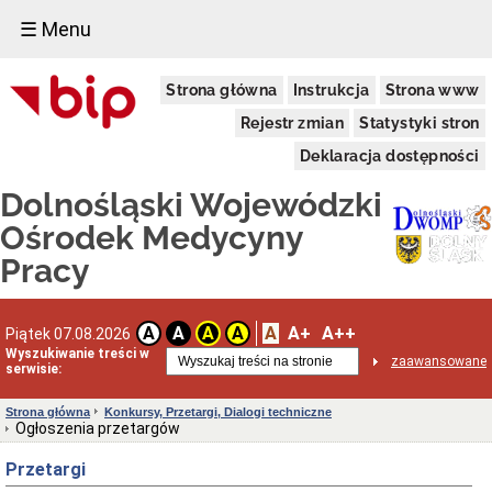
☰ Menu
INFORMACJE
Strona główna
Instrukcja
Strona www
O
DWOMP
Rejestr zmian
Statystyki stron
Dane
adresowe
Deklaracja dostępności
DWOMP
Dolnośląski Wojewódzki
Oddziały
DWOMP
Ośrodek Medycyny
Kierownictwo
Pracy
Statut
Regulamin
organizacyjny
A
A+
A++
DWOMP
A
A
A
A
Piątek 07.08.2026
Wyszukiwanie treści w
Schemat
zaawansowane
serwisie:
organizacyjny
DWOMP
Strona główna
Konkursy, Przetargi, Dialogi techniczne
Majątek
Ogłoszenia przetargów
trwały
INNE
Przetargi
INFORMACJE